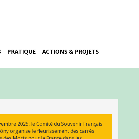
S
PRATIQUE
ACTIONS & PROJETS
vembre 2025, le Comité du Souvenir Français
ôny organise le fleurissement des carrés
es des Morts pour la France dans les