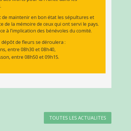
.
 de maintenir en bon état les sépultures et
e de la mémoire de ceux qui ont servi le pays.
âce à l’implication des bénévoles du comité.
dépôt de fleurs se déroulera :
ans, entre 08h30 et 08h40,
sson, entre 08h50 et 09h15.
TOUTES LES ACTUALITES