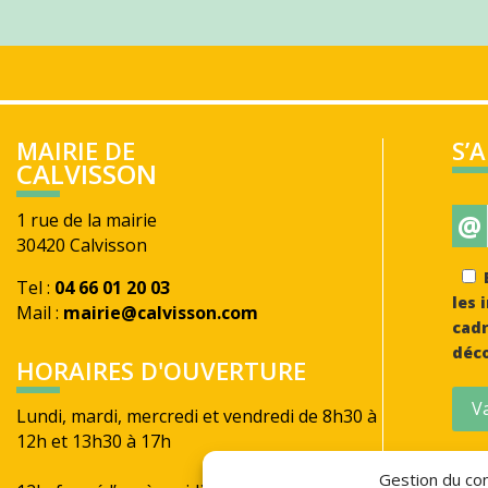
MAIRIE DE
S’
CALVISSON
@
1 rue de la mairie
30420 Calvisson
E
Tel :
04 66 01 20 03
les 
Mail :
mairie@calvisson.com
cadr
déco
HORAIRES D'OUVERTURE
Va
Lundi, mardi, mercredi et vendredi de 8h30 à
12h et 13h30 à 17h
Jeudi de 8h30 à
Gestion du con