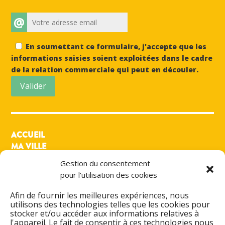
@
En soumettant ce formulaire, j'accepte que les
informations saisies soient exploitées dans le cadre
de la relation commerciale qui peut en découler.
Valider
ACCUEIL
MA VILLE
MON QUOTIDIEN
Gestion du consentement
MES LOISIRS
pour l'utilisation des cookies
PRATIQUE
ACTIONS & PROJETS
Afin de fournir les meilleures expériences, nous
utilisons des technologies telles que les cookies pour
DÉMARCHES ADMINISTRATIVES
stocker et/ou accéder aux informations relatives à
l'appareil. Le fait de consentir à ces technologies nous
ESPACE FAMILLE