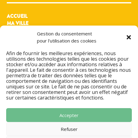
ACCUEIL
MA VILLE
MON QUOTIDIEN
Gestion du consentement
MES LOISIRS
pour l'utilisation des cookies
PRATIQUE
ACTIONS & PROJETS
Afin de fournir les meilleures expériences, nous
utilisons des technologies telles que les cookies pour
DÉMARCHES ADMINISTRATIVES
stocker et/ou accéder aux informations relatives à
l'appareil. Le fait de consentir à ces technologies nous
ESPACE FAMILLE
permettra de traiter des données telles que le
AGENDA CULTUREL
comportement de navigation ou des identifiants
ANNUAIRES & CONTACT
uniques sur ce site. Le fait de ne pas consentir ou de
retirer son consentement peut avoir un effet négatif
MENTIONS LÉGALES
sur certaines caractéristiques et fonctions.
POLITIQUE DE CONFIDENTIALITÉ
SIGNALER UN DYSFONCTIONNEMENT
Accepter
Refuser