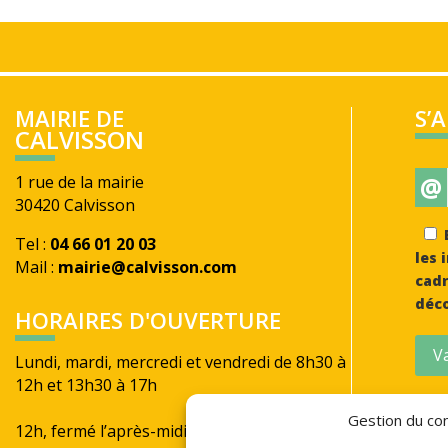
MAIRIE DE
S’
CALVISSON
@
1 rue de la mairie
30420 Calvisson
E
Tel :
04 66 01 20 03
les 
Mail :
mairie@calvisson.com
cadr
déco
HORAIRES D'OUVERTURE
Va
Lundi, mardi, mercredi et vendredi de 8h30 à
12h et 13h30 à 17h
Jeudi de 8h30 à
Gestion du con
12h, fermé l’après-midi