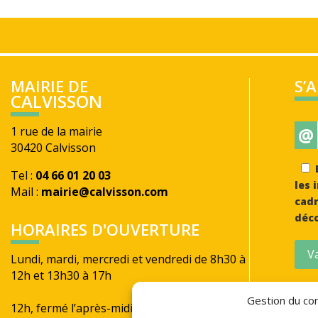
MAIRIE DE
S’
CALVISSON
@
1 rue de la mairie
30420 Calvisson
E
Tel :
04 66 01 20 03
les 
Mail :
mairie@calvisson.com
cadr
déco
HORAIRES D'OUVERTURE
Va
Lundi, mardi, mercredi et vendredi de 8h30 à
12h et 13h30 à 17h
Jeudi de 8h30 à
Gestion du con
12h, fermé l’après-midi