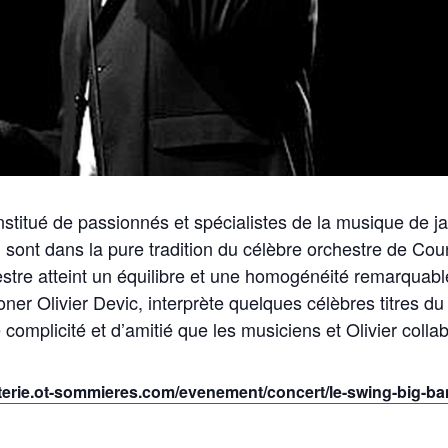
titué de passionnés et spécialistes de la musique de ja
al sont dans la pure tradition du célèbre orchestre de Cou
stre atteint un équilibre et une homogénéité remarquab
er Olivier Devic, interprète quelques célèbres titres du
omplicité et d’amitié que les musiciens et Olivier collab
letterie.ot-sommieres.com/evenement/concert/le-swing-big-