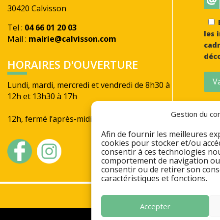
30420 Calvisson
E
Tel :
04 66 01 20 03
les 
Mail :
mairie@calvisson.com
cadr
déco
HORAIRES D'OUVERTURE
Va
Lundi, mardi, mercredi et vendredi de 8h30 à
12h et 13h30 à 17h
Jeudi de 8h30 à
Gestion du con
12h, fermé l’après-midi
Afin de fournir les meilleures ex
cookies pour stocker et/ou accéde
consentir à ces technologies nou
comportement de navigation ou de
consentir ou de retirer son cons
caractéristiques et fonctions.
Accepter