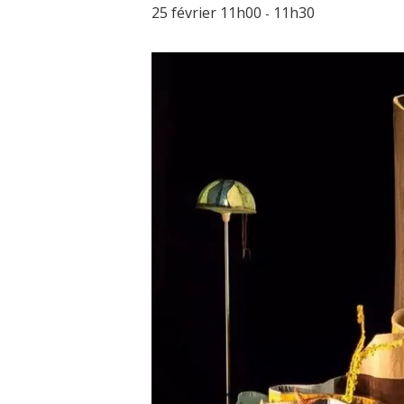
25 février 11h00
11h30
-