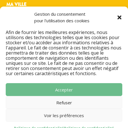
MA VILLE
MON QUOTIDIEN
Gestion du consentement
MES LOISIRS
pour l'utilisation des cookies
PRATIQUE
ACTIONS & PROJETS
Afin de fournir les meilleures expériences, nous
utilisons des technologies telles que les cookies pour
DÉMARCHES ADMINISTRATIVES
stocker et/ou accéder aux informations relatives à
l'appareil. Le fait de consentir à ces technologies nous
ESPACE FAMILLE
permettra de traiter des données telles que le
AGENDA CULTUREL
comportement de navigation ou des identifiants
ANNUAIRES & CONTACT
uniques sur ce site. Le fait de ne pas consentir ou de
retirer son consentement peut avoir un effet négatif
MENTIONS LÉGALES
sur certaines caractéristiques et fonctions.
POLITIQUE DE CONFIDENTIALITÉ
SIGNALER UN DYSFONCTIONNEMENT
Accepter
Refuser
Voir les préférences
Mentions légales
Politique de confidentialité
-