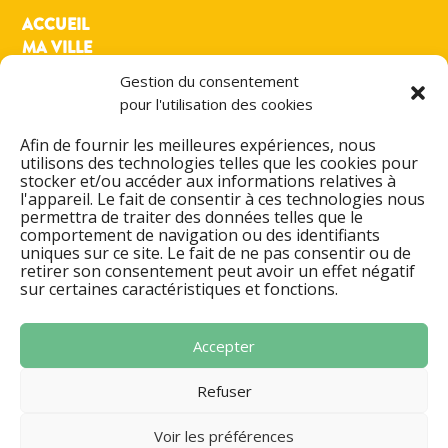
ACCUEIL
MA VILLE
MON QUOTIDIEN
Gestion du consentement
MES LOISIRS
pour l'utilisation des cookies
PRATIQUE
ACTIONS & PROJETS
Afin de fournir les meilleures expériences, nous
utilisons des technologies telles que les cookies pour
DÉMARCHES ADMINISTRATIVES
stocker et/ou accéder aux informations relatives à
l'appareil. Le fait de consentir à ces technologies nous
ESPACE FAMILLE
permettra de traiter des données telles que le
AGENDA CULTUREL
comportement de navigation ou des identifiants
ANNUAIRES & CONTACT
uniques sur ce site. Le fait de ne pas consentir ou de
retirer son consentement peut avoir un effet négatif
MENTIONS LÉGALES
sur certaines caractéristiques et fonctions.
POLITIQUE DE CONFIDENTIALITÉ
SIGNALER UN DYSFONCTIONNEMENT
Accepter
Refuser
Voir les préférences