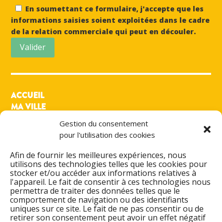
En soumettant ce formulaire, j'accepte que les
informations saisies soient exploitées dans le cadre
de la relation commerciale qui peut en découler.
Valider
ACCUEIL
MA VILLE
MON QUOTIDIEN
Gestion du consentement
MES LOISIRS
pour l'utilisation des cookies
PRATIQUE
ACTIONS & PROJETS
Afin de fournir les meilleures expériences, nous
utilisons des technologies telles que les cookies pour
DÉMARCHES ADMINISTRATIVES
stocker et/ou accéder aux informations relatives à
l'appareil. Le fait de consentir à ces technologies nous
ESPACE FAMILLE
permettra de traiter des données telles que le
AGENDA CULTUREL
comportement de navigation ou des identifiants
ANNUAIRES & CONTACT
uniques sur ce site. Le fait de ne pas consentir ou de
retirer son consentement peut avoir un effet négatif