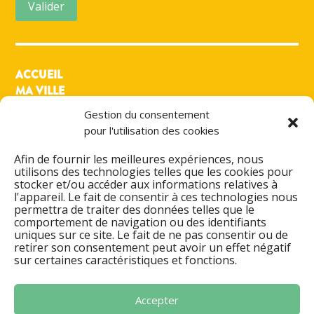
Valider
ACCUEIL
MA VILLE
MON QUOTIDIEN
Gestion du consentement
MES LOISIRS
pour l'utilisation des cookies
PRATIQUE
ACTIONS & PROJETS
Afin de fournir les meilleures expériences, nous
utilisons des technologies telles que les cookies pour
DÉMARCHES ADMINISTRATIVES
stocker et/ou accéder aux informations relatives à
l'appareil. Le fait de consentir à ces technologies nous
ESPACE FAMILLE
permettra de traiter des données telles que le
AGENDA CULTUREL
comportement de navigation ou des identifiants
ANNUAIRES & CONTACT
uniques sur ce site. Le fait de ne pas consentir ou de
retirer son consentement peut avoir un effet négatif
MENTIONS LÉGALES
sur certaines caractéristiques et fonctions.
POLITIQUE DE CONFIDENTIALITÉ
SIGNALER UN DYSFONCTIONNEMENT
Accepter