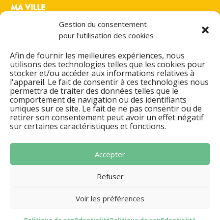
MA VILLE
MON QUOTIDIEN
Gestion du consentement
MES LOISIRS
pour l'utilisation des cookies
PRATIQUE
ACTIONS & PROJETS
Afin de fournir les meilleures expériences, nous
utilisons des technologies telles que les cookies pour
DÉMARCHES ADMINISTRATIVES
stocker et/ou accéder aux informations relatives à
l'appareil. Le fait de consentir à ces technologies nous
ESPACE FAMILLE
permettra de traiter des données telles que le
AGENDA CULTUREL
comportement de navigation ou des identifiants
ANNUAIRES & CONTACT
uniques sur ce site. Le fait de ne pas consentir ou de
retirer son consentement peut avoir un effet négatif
MENTIONS LÉGALES
sur certaines caractéristiques et fonctions.
POLITIQUE DE CONFIDENTIALITÉ
SIGNALER UN DYSFONCTIONNEMENT
Accepter
Refuser
Voir les préférences
Mentions légales
Politique de confidentialité
-